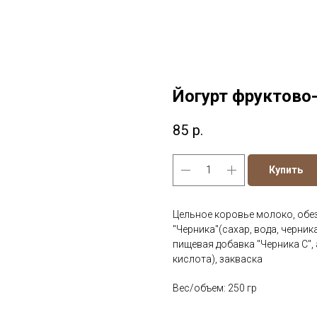
Йогурт фруктово
85
р.
Купить
Цельное коровье молоко, обе
"Черника"(сахар, вода, черни
пищевая добавка "Черника С",
кислота), закваска
Вес/объем: 250 гр